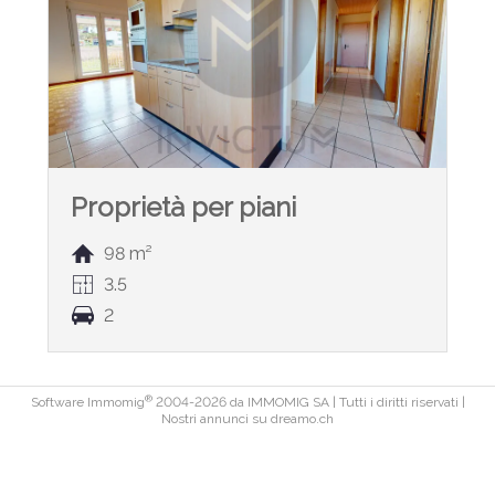
Proprietà per piani
98 m²
3.5
2
®
Software Immomig
2004-2026 da IMMOMIG SA | Tutti i diritti riservati |
Nostri annunci su
dreamo.ch