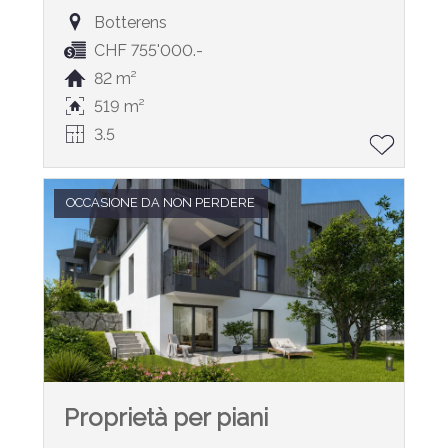
Botterens
CHF 755'000.-
82 m²
519 m²
3.5
OCCASIONE DA NON PERDERE
Proprietà per piani