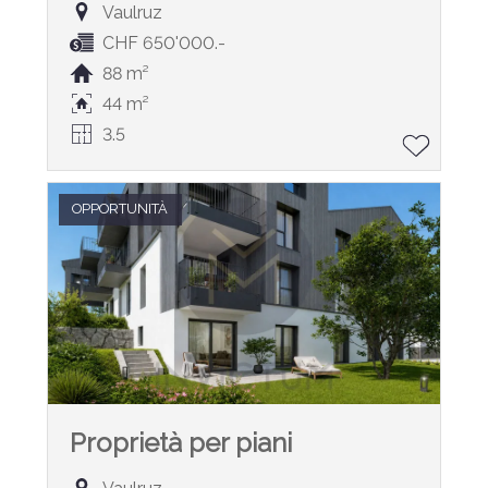
Vaulruz
CHF 650'000.-
88 m²
44 m²
3.5
OPPORTUNITÀ
Proprietà per piani