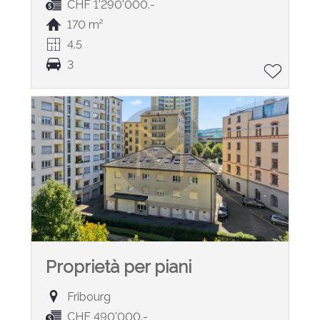
CHF 1'290'000.-
170 m²
4.5
3
Proprietà per piani
Fribourg
CHF 490'000.-