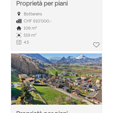
Proprietà per piani
Botterens
CHF 910'000.-
106 m²
519 m²
4.5