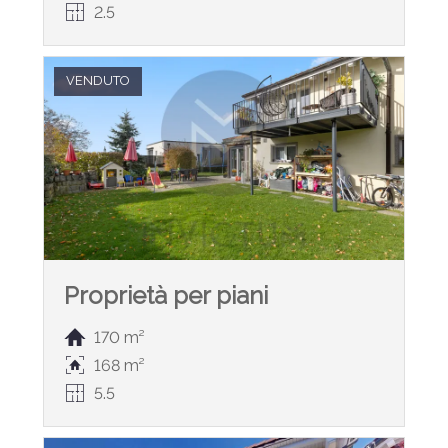
2.5
VENDUTO
Proprietà per piani
170 m²
168 m²
5.5