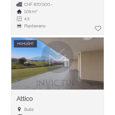
CHF 870'000.-
108 m²
4.5
Pianterreno
HIGHLIGHT
Attico
Bulle