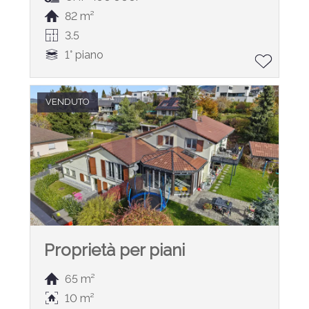
82 m²
3.5
1° piano
VENDUTO
Proprietà per piani
65 m²
10 m²