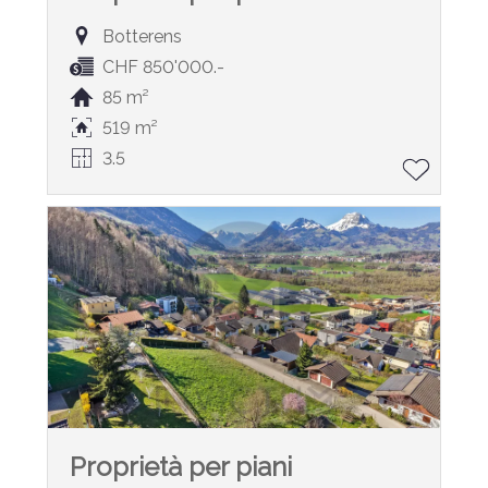
Botterens
CHF 850'000.-
85 m²
519 m²
3.5
Proprietà per piani