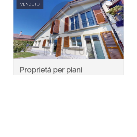
VENDUTO
Proprietà per piani
112 m²
61 m²
3.5
1
2
3