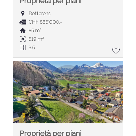
Proprietà per piani
Botterens
CHF 865'000.-
85 m²
519 m²
3.5
Proprietà per piani