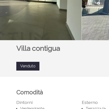
Villa contigua
Venduto
Comodità
Dintorni
Esterno
Verdeggiante
Terrazza/e