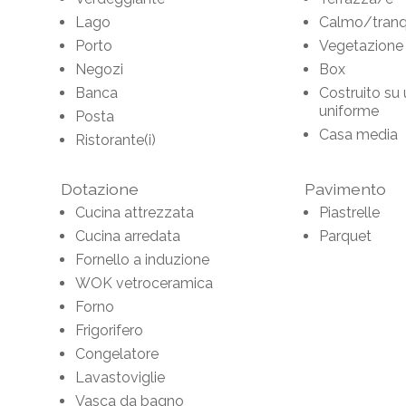
Lago
Calmo/tranqu
Porto
Vegetazione
Negozi
Box
Banca
Costruito su 
uniforme
Posta
Casa media
Ristorante(i)
Dotazione
Pavimento
Cucina attrezzata
Piastrelle
Cucina arredata
Parquet
Fornello a induzione
WOK vetroceramica
Forno
Frigorifero
Congelatore
Lavastoviglie
Vasca da bagno