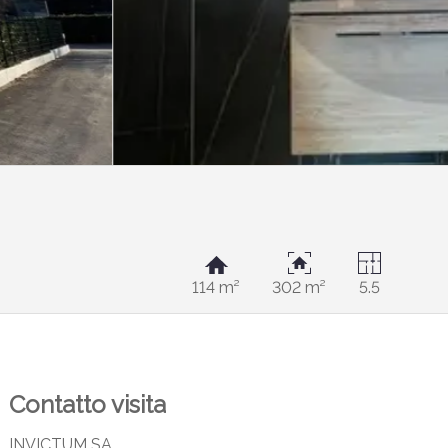
114 m²
302 m²
5.5
Contatto visita
INVICTUM SA