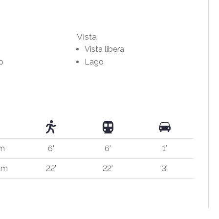
Vista
Vista libera
no
Lago
 m
6'
6'
1'
 km
22'
22'
3'