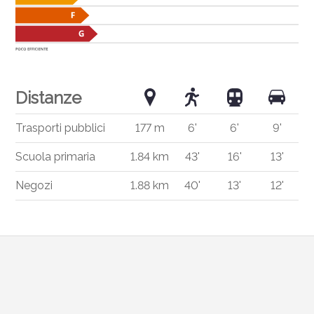
Distanze
Trasporti pubblici
177 m
6'
6'
9'
Scuola primaria
1.84 km
43'
16'
13'
Negozi
1.88 km
40'
13'
12'