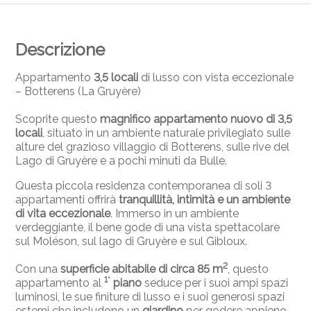
Descrizione
Appartamento
3,5 locali
di lusso con vista eccezionale
– Botterens (La Gruyère)
Scoprite questo
magnifico appartamento nuovo di 3,5
locali
, situato in un ambiente naturale privilegiato sulle
alture del grazioso villaggio di Botterens, sulle rive del
Lago di Gruyère e a pochi minuti da Bulle.
Questa piccola residenza contemporanea di soli 3
appartamenti offrirà
tranquillità, intimità e un ambiente
di vita eccezionale
. Immerso in un ambiente
verdeggiante, il bene gode di una vista spettacolare
sul Moléson, sul lago di Gruyère e sul Gibloux.
2
Con una
superficie abitabile di circa 85 m
, questo
1°
appartamento al
piano
seduce per i suoi ampi spazi
luminosi, le sue finiture di lusso e i suoi generosi spazi
esterni che includono un
giardino
per godere appieno