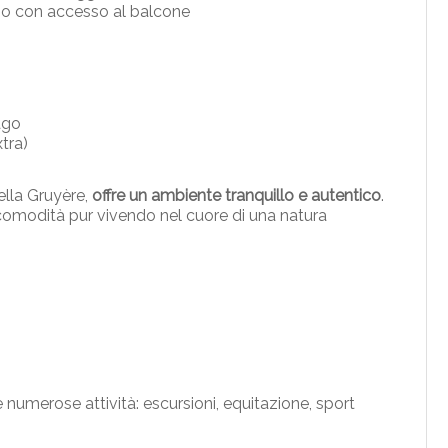
so con accesso al balcone
ago
tra)
della Gruyère,
offre un ambiente tranquillo e autentico
.
 comodità pur vivendo nel cuore di una natura
e numerose attività: escursioni, equitazione, sport