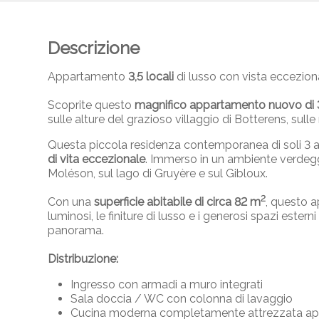
Descrizione
Appartamento
3,5 locali
di lusso con vista eccezion
Scoprite questo
magnifico appartamento nuovo di 3
sulle alture del grazioso villaggio di Botterens, sull
Questa piccola residenza contemporanea di soli 3 a
di vita eccezionale
. Immerso in un ambiente verdeggi
Moléson, sul lago di Gruyère e sul Gibloux.
2
Con una
superficie abitabile di circa 82 m
, questo 
luminosi, le finiture di lusso e i generosi spazi ester
panorama.
Distribuzione:
Ingresso con armadi a muro integrati
Sala doccia / WC con colonna di lavaggio
Cucina moderna completamente attrezzata aper