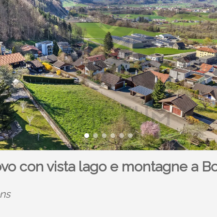
vo con vista lago e montagne a B
ens