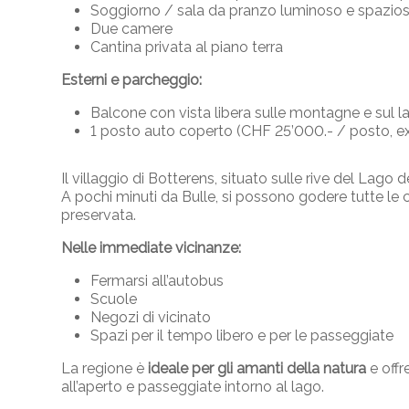
Soggiorno / sala da pranzo luminoso e spazio
Due camere
Cantina privata al piano terra
Esterni e parcheggio:
Balcone con vista libera sulle montagne e sul l
1 posto auto coperto (CHF 25’000.- / posto, ex
Il villaggio di Botterens, situato sulle rive del Lago 
A pochi minuti da Bulle, si possono godere tutte le
preservata.
Nelle immediate vicinanze:
Fermarsi all’autobus
Scuole
Negozi di vicinato
Spazi per il tempo libero e per le passeggiate
La regione è
ideale per gli amanti della natura
e offr
all’aperto e passeggiate intorno al lago.