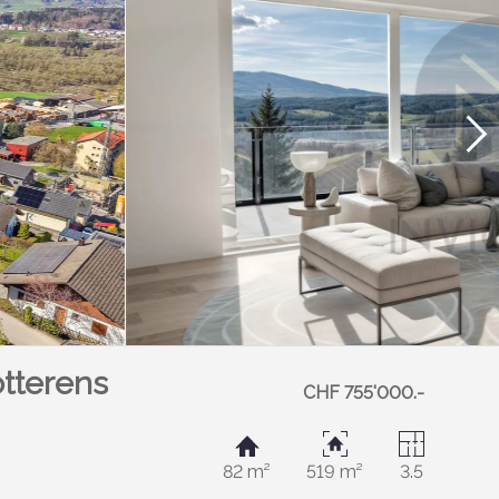
otterens
CHF 755'000.-
82 m²
519 m²
3.5