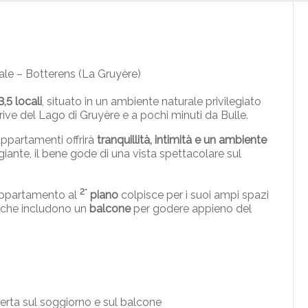
ale – Botterens (La Gruyère)
,5 locali
, situato in un ambiente naturale privilegiato
e rive del Lago di Gruyère e a pochi minuti da Bulle.
ppartamenti offrirà
tranquillità, intimità e un ambiente
ante, il bene gode di una vista spettacolare sul
2°
appartamento al
piano
colpisce per i suoi ampi spazi
ni che includono un
balcone
per godere appieno del
ta sul soggiorno e sul balcone