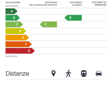
Distanze
Trasporti pubblici
128 m
1'
1'
-
Scuola primaria
700 m
9'
7'
3'
Negozi
450 m
7'
15'
2'