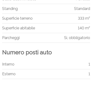
Standing
Standard
Superficie terreno
333 m²
Superficie abitabile
140 m²
Parcheggi
Sì, obbligatorio
Numero posti auto
Interno
1
Esterno
1