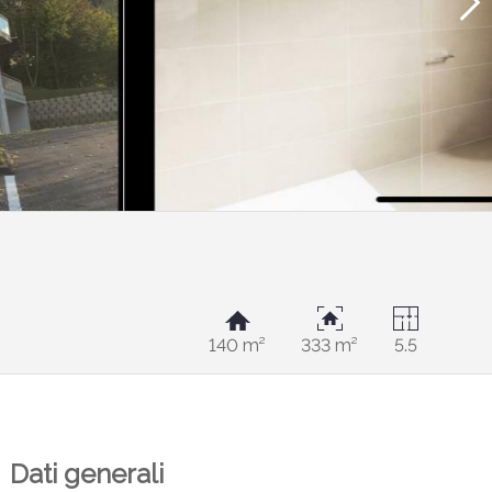
140 m²
333 m²
5.5
Dati generali