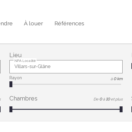
endre
À louer
Références
Lieu
NPA Localité
Rayon
à
0 km
Chambres
s
De
0
à
10
et plus