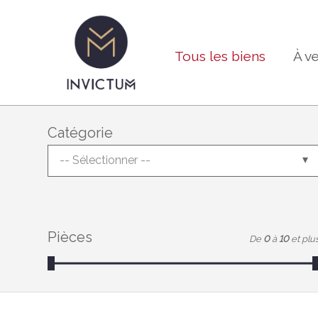
Tous les biens
À v
Catégorie
-- Sélectionner --
Pièces
De
0
à
10
et plu