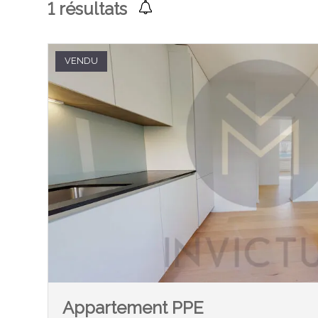
1
résultats
VENDU
Appartement PPE