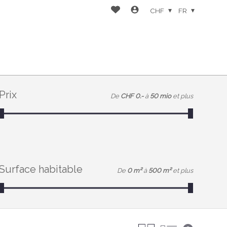
CHF
FR
Prix
De
CHF 0.-
à
50 mio
et plus
Surface habitable
De
0 m²
à
500 m²
et plus