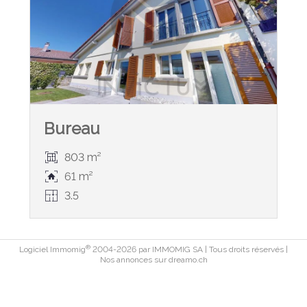
Bureau
803 m²
61 m²
3.5
®
Logiciel Immomig
2004-2026 par IMMOMIG SA | Tous droits réservés |
Nos annonces sur
dreamo.ch