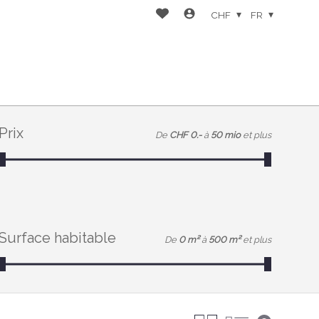
CHF
FR
Prix
De
CHF 0.-
à
50 mio
et plus
Surface habitable
De
0 m²
à
500 m²
et plus