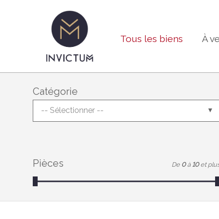
Tous les biens
À v
Catégorie
-- Sélectionner --
Pièces
De
0
à
10
et plu