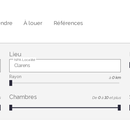
endre
À louer
Références
Lieu
NPA Localité
Rayon
à
0 km
Chambres
s
De
0
à
10
et plus