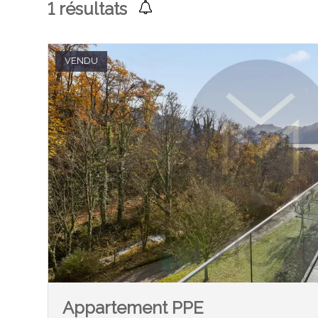
1
résultats
VENDU
Appartement PPE