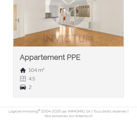
Appartement PPE
104 m²
4.5
2
®
Logiciel Immomig
2004-2026 par IMMOMIG SA | Tous droits réservés |
Nos annonces sur
dreamo.ch