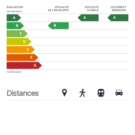
Distances
Transports publics
271 m
6'
6'
1'
Ecole primaire
3.56 km
1h06
37'
9'
Commerces
2.05 km
29'
25'
4'