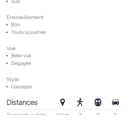
Sud
Ensoleillement
Bon
Toute la journée
Vue
Belle vue
Dégagée
Style
Classique
Distances
Transports publics
144 m
3'
3'
1'
Ecole primaire
899 m
26'
26'
3'