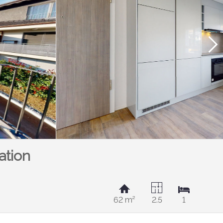
ation
62 m²
2.5
1