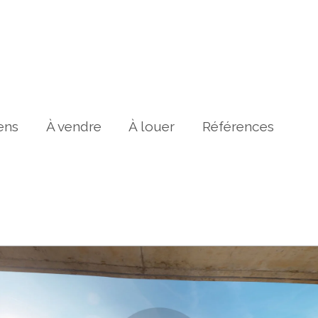
ens
À vendre
À louer
Références