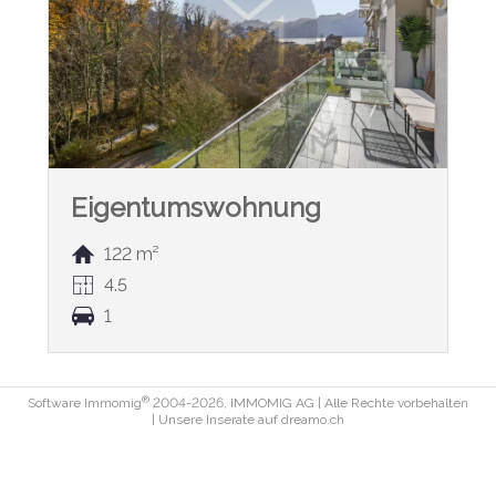
Eigentumswohnung
122 m²
4.5
1
®
Software Immomig
2004-2026, IMMOMIG AG | Alle Rechte vorbehalten
| Unsere Inserate auf
dreamo.ch