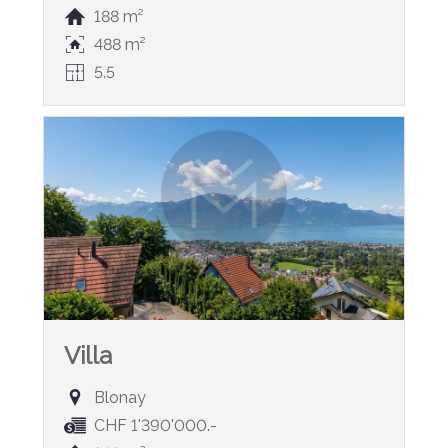
188 m²
488 m²
5.5
Villa
Blonay
CHF 1'390'000.-