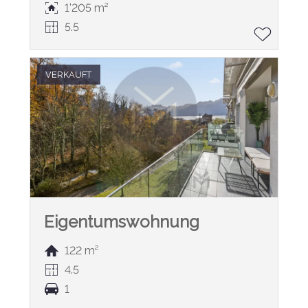
1'205 m²
5.5
VERKAUFT
Eigentumswohnung
122 m²
4.5
1