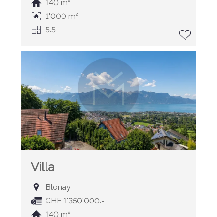
140 m²
1'000 m²
5.5
Villa
Blonay
CHF 1'350'000.-
140 m²