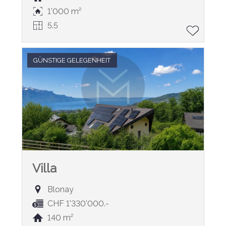
1'000 m²
5.5
GÜNSTIGE GELEGENHEIT
Villa
Blonay
CHF 1'330'000.-
140 m²