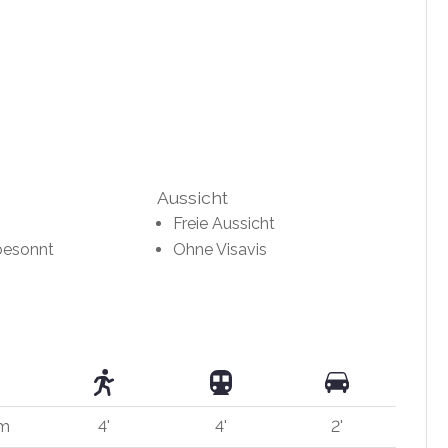
Aussicht
Freie Aussicht
besonnt
Ohne Visavis
 m
4'
4'
2'