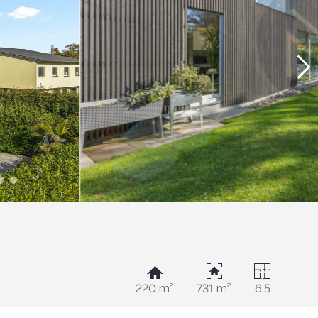
220 m²
731 m²
6.5