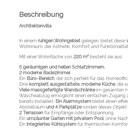
Beschreibung
Architektenvilla
In einem
ruhigen Wohngebiet
gelegen, bietet diese
Wohnraum, der Ästhetik, Komfort und Funktionalität 
Mit einer Wohnfläche von
220 m²
besteht sie aus:
5 geräumigen und hellen Schlafzimmern.
2 moderne Badezimmer.
Ein
Büro-Bereich
, der sich perfekt für das Homeoffic
Eine
komplett ausgestattete, moderne Küche
, die 
Viele massgefertigte Wandschränke
im gesamten Ha
Wäscheabzug ermöglicht einen einfachen Zugang 
bereits installiert.
Ein Alarmsystem
bietet einen effe
Abstellraum
und 4 Parkplätze
runden dieses Objekt 
2 Terrassen
für Empfänge oder Entspannung.
Ein
umzäunter Garten mit privatem Pool
, ohne Nach
Ein
integriertes Kühlsystem
für thermischen Komfor