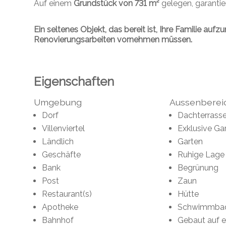
Auf einem
Grundstück von 731 m²
gelegen, garantier
Ein seltenes Objekt, das bereit ist, Ihre Familie au
Renovierungsarbeiten vornehmen müssen.
Eigenschaften
Umgebung
Aussenberei
Dorf
Dachterrass
Villenviertel
Exklusive Ga
Ländlich
Garten
Geschäfte
Ruhige Lage
Bank
Begrünung
Post
Zaun
Restaurant(s)
Hütte
Apotheke
Schwimmba
Bahnhof
Gebaut auf 