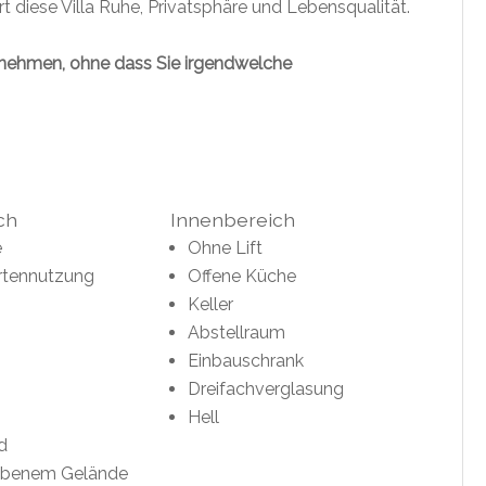
t diese Villa Ruhe, Privatsphäre und Lebensqualität.
fzunehmen, ohne dass Sie irgendwelche
ch
Innenbereich
e
Ohne Lift
rtennutzung
Offene Küche
Keller
Abstellraum
Einbauschrank
Dreifachverglasung
Hell
d
ebenem Gelände