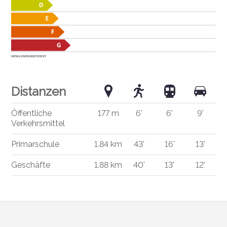
Distanzen
Öffentliche
177 m
6'
6'
9'
Verkehrsmittel
Primarschule
1.84 km
43'
16'
13'
Geschäfte
1.88 km
40'
13'
12'